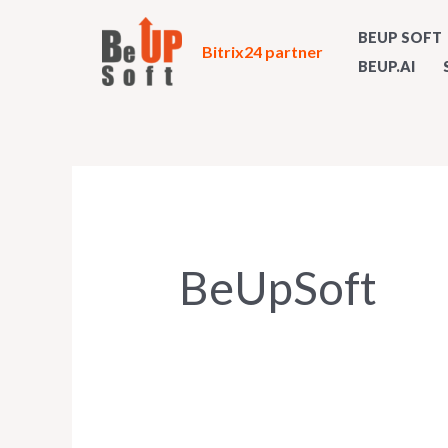
Ir
Buscar
BEUP SOFT
al
por:
Bitrix24 partner
BEUP.AI
contenido
BeUpSoft