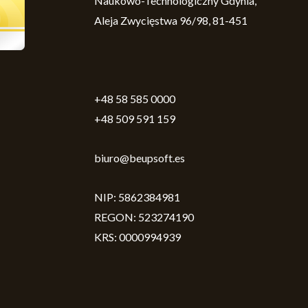
Naukowo-Technologiczny Gdynia,
Aleja Zwycięstwa 96/98, 81-451
+48 58 585 0000
+48 509 591 159
biuro@beupsoft.es
NIP: 5862384981
REGON: 523274190
KRS: 0000994939