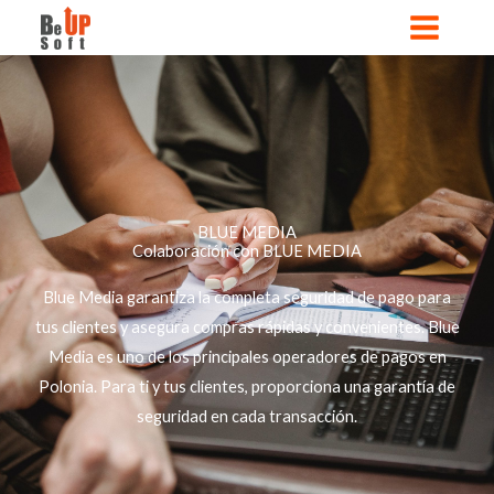
Ir
al
contenido
BLUE MEDIA
Colaboración con BLUE MEDIA
Blue Media garantiza la completa seguridad de pago para
tus clientes y asegura compras rápidas y convenientes. Blue
Media es uno de los principales operadores de pagos en
Polonia. Para ti y tus clientes, proporciona una garantía de
seguridad en cada transacción.