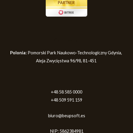
Contacto
Polonia:
Pomorski Park Naukowo-Technologiczny Gdynia,
Aleja Zwycięstwa 96/98, 81-451
+48 58 585 0000
+48 509 591 159
biuro@beupsoft.es
NIP: 5862384981